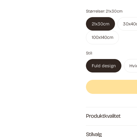
Størrelser:
21x30cm
21x30cm
30x40
100x140cm
Stil:
Fuld design
Hvi
Produktkvalitet
Stilvalg