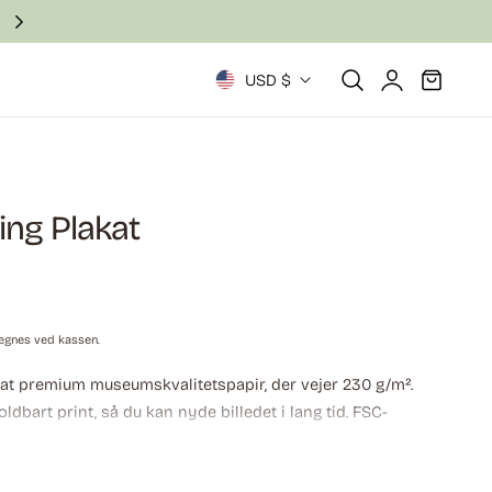
Local U.S. production focused on quality.
Log
L
Vogn
USD $
ind
a
n
d
ing Plakat
/
o
egnes ved kassen.
m
mat premium museumskvalitetspapir, der vejer 230 g/m².
r
oldbart print, så du kan nyde billedet i lang tid. FSC-
garanterer, at papiret lever op til de højeste
å