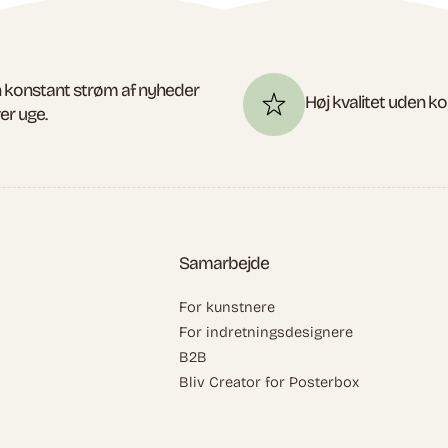
 konstant strøm af nyheder
Høj kvalitet uden 
er uge.
Samarbejde
For kunstnere
For indretningsdesignere
B2B
Bliv Creator for Posterbox