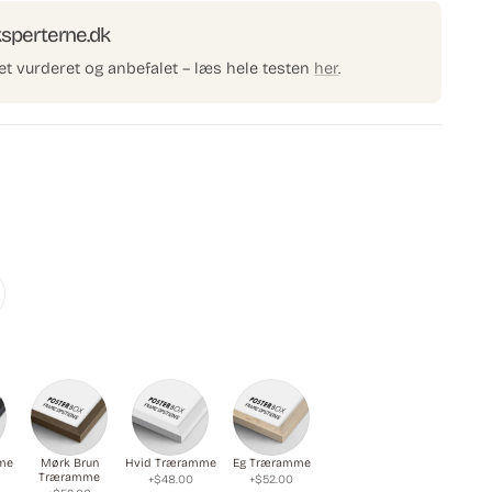
d
ksperterne.dk
e
et vurderet og anbefalet – læs hele testen
her
.
me
Mørk Brun
Hvid Træramme
Eg Træramme
Træramme
+$48.00
+$52.00