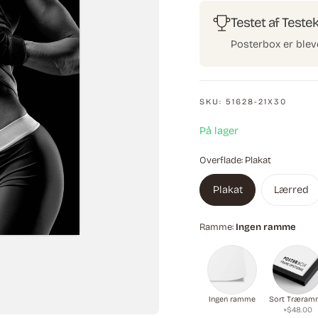
Testet af Teste
Posterbox er blev
SKU:
51628-21X30
På lager
Overflade:
Plakat
Plakat
Lærred
Ramme:
Ingen ramme
Ingen ramme
Sort Træram
+$48.00