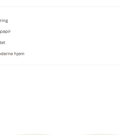
ring
papir
tet
moderne hjem