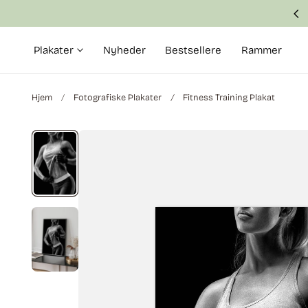
Fast and safe delivery in 2–6 business days
 til indhold
Plakater
Nyheder
Bestsellere
Rammer
Hjem
Fotografiske Plakater
Fitness Training Plakat