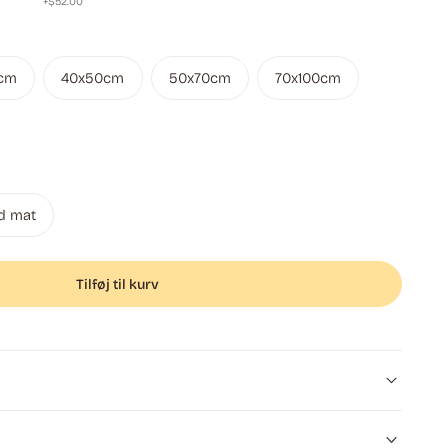
+$52.00
cm
40x50cm
50x70cm
70x100cm
d mat
Tilføj til kurv