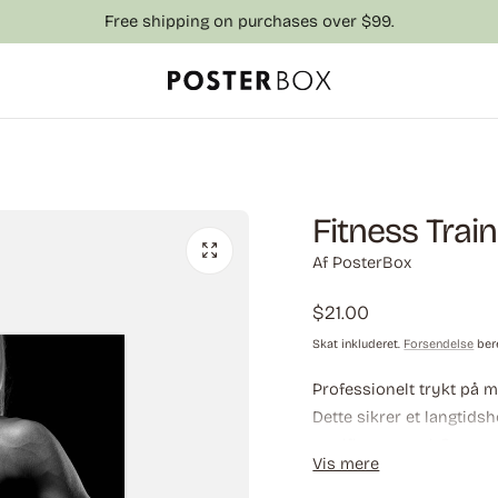
Free shipping on purchases over $99.
Fitness Train
Af PosterBox
Almindelig
$21.00
pris
Skat inkluderet.
Forsendelse
ber
Professionelt trykt på 
Dette sikrer et langtidsh
certificeret papir®, som 
Vis mere
miljøstandarder.