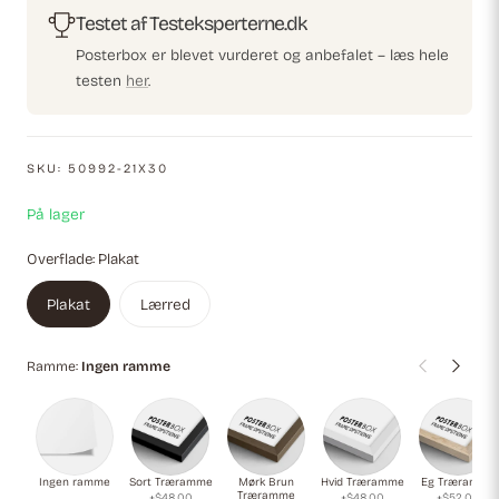
landlig charme ind i deres hjem.
Testet af Testeksperterne.dk
Posterbox er blevet vurderet og anbefalet – læs hele
testen
her
.
SKU:
50992-21X30
På lager
Overflade:
Plakat
Plakat
Lærred
Ramme:
Ingen ramme
Ingen ramme
Sort Træramme
Mørk Brun
Hvid Træramme
Eg Træramme
Træramme
+$48.00
+$48.00
+$52.00