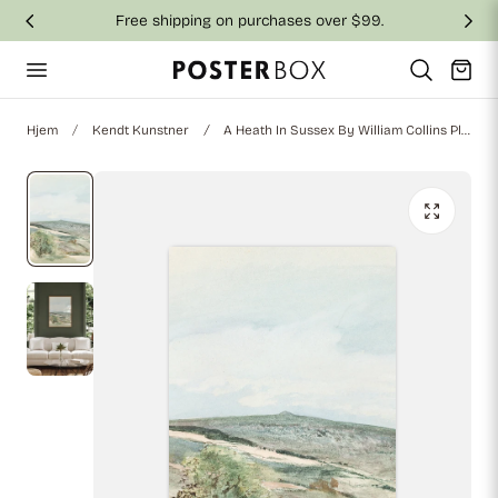
Free shipping on purchases over $99.
 til indhold
Vogn
Hjem
Kendt Kunstner
A Heath In Sussex By William Collins Plakat