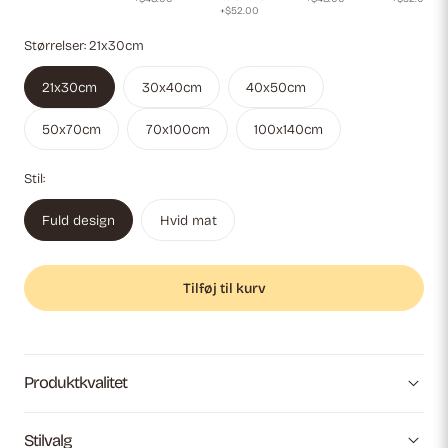
+$52.00
Størrelser:
21x30cm
21x30cm
30x40cm
40x50cm
50x70cm
70x100cm
100x140cm
Stil:
Fuld design
Hvid mat
Tilføj til kurv
Produktkvalitet
Stilvalg