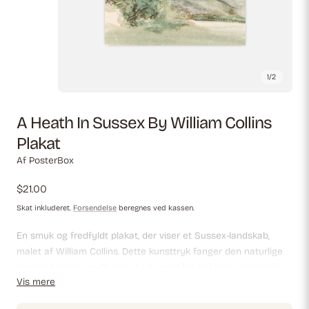
1
/
2
A Heath In Sussex By William Collins
Plakat
Af PosterBox
Almindelig
$21.00
pris
Skat inkluderet.
Forsendelse
beregnes ved kassen.
En smuk og fredfyldt plakat, der viser et Sussex-landskab,
malet af William Collins. Dette kunsttryk fanger den naturlige
skønhed og ro i en Sussex hede med bløde farver og detaljer,
Vis mere
der skaber en følelse af ro. Perfekt til dem, der sætter pris på
klassisk landskabskunst og ønsker at bringe noget engelsk