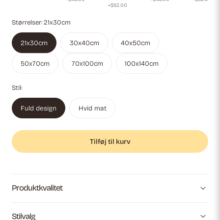
+$52.00
Størrelser:
21x30cm
21x30cm
30x40cm
40x50cm
50x70cm
70x100cm
100x140cm
Stil:
Fuld design
Hvid mat
Tilføj til kurv
Produktkvalitet
Stilvalg