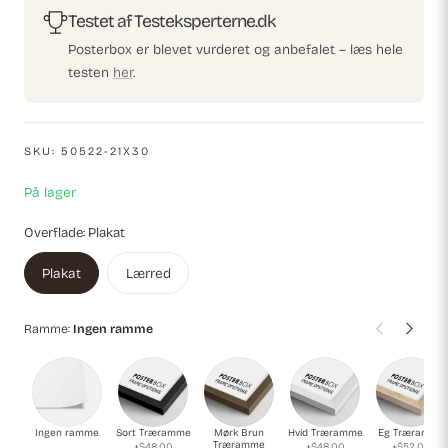
Testet af Testeksperterne.dk
Posterbox er blevet vurderet og anbefalet – læs hele
testen
her
.
SKU:
50522-21X30
På lager
Overflade:
Plakat
Plakat
Lærred
Ramme:
Ingen ramme
Ingen ramme
Sort Træramme
Mørk Brun
Hvid Træramme
Eg Træramme
Træramme
+$48.00
+$48.00
+$52.00