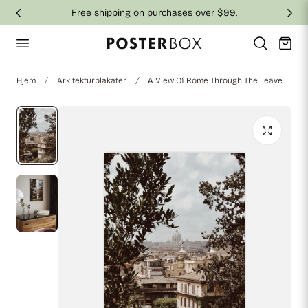
Free shipping on purchases over $99.
 til indhold
Vogn
Hjem
Arkitekturplakater
A View Of Rome Through The Leaves Plakat