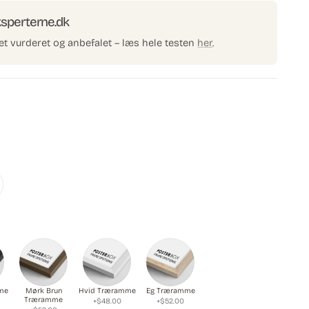
d
ksperterne.dk
e
et vurderet og anbefalet – læs hele testen
her
.
me
Mørk Brun
Hvid Træramme
Eg Træramme
Træramme
+$48.00
+$52.00