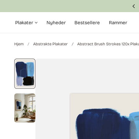
Fast and safe delivery in 2–6 business days
 til indhold
Plakater
Nyheder
Bestsellere
Rammer
Hjem
Abstrakte Plakater
Abstract Brush Strokes 120x Plak