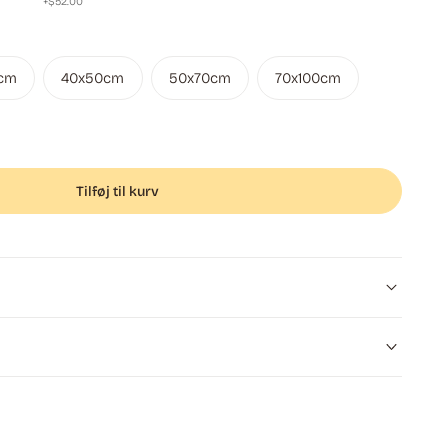
+$52.00
cm
40x50cm
50x70cm
70x100cm
Tilføj til kurv