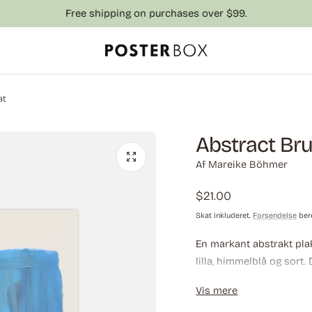
Free shipping on purchases over $99.
at
Abstract Bru
Af Mareike Böhmer
Almindelig
$21.00
pris
Skat inkluderet.
Forsendelse
ber
En markant abstrakt pla
lilla, himmelblå og sort
en moderne komposition,
Vis mere
interiører, minimalistisk