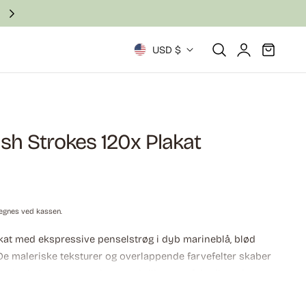
Local U.S. production focused on quality.
Log
L
Vogn
USD $
ind
a
n
d
sh Strokes 120x Plakat
/
o
egnes ved kassen.
m
kat med ekspressive penselstrøg i dyb marineblå, blød
r
. De maleriske teksturer og overlappende farvefelter skaber
 der balancerer styrke og subtilitet—perfekt til moderne
å
e rum eller gallerivægge.