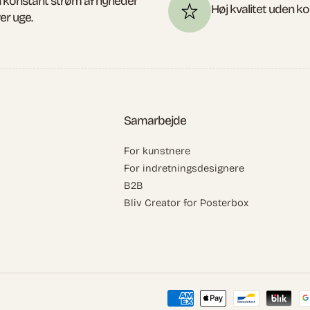
 konstant strøm af nyheder
Høj kvalitet uden 
er uge.
Samarbejde
For kunstnere
For indretningsdesignere
B2B
Bliv Creator for Posterbox
Betalingsmetoder