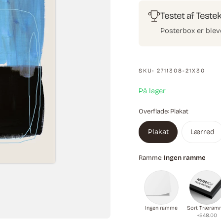
Testet af Teste
Posterbox er blev
SKU:
2711308-21X30
På lager
Overflade:
Plakat
Plakat
Lærred
Ramme:
Ingen ramme
Ingen ramme
Sort Træram
+$48.00