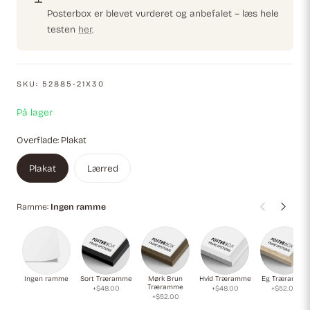
cocktailkulturen.
Posterbox er blevet vurderet og anbefalet – læs hele
testen
her
.
SKU:
52885-21X30
På lager
Overflade:
Plakat
Plakat
Lærred
Ramme:
Ingen ramme
Ingen ramme
Sort Træramme
Mørk Brun
Hvid Træramme
Eg Træramme
Træramme
+$48.00
+$48.00
+$52.00
+$52.00