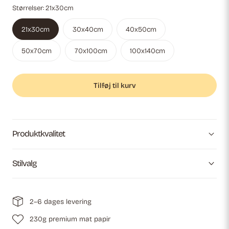
Størrelser:
21x30cm
21x30cm
30x40cm
40x50cm
50x70cm
70x100cm
100x140cm
Tilføj til kurv
Produktkvalitet
Stilvalg
2–6 dages levering
230g premium mat papir