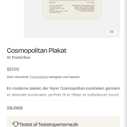
1
/
2
Cosmopolitan Plakat
Af PosterBox
Almindelig
$21.00
pris
Skat inkluderet.
Forsendelse
beregnes ved kassen.
En moderne plakat, der fejrer Cosmopolitan-cocktailen gennem
et abstrakt kunstværk, perfekt til at tilføje et sofistikeret touch
til køkkenet. Denne plakat kombinerer farverige og
Vis mere
kunstneriske elementer, der fanger cocktailens elegance og
feststemning. Ideel til at skabe en inspirerende og livlig
atmosfære i køkkenet med et kreativt twist på
Testet af Testeksperterne.dk