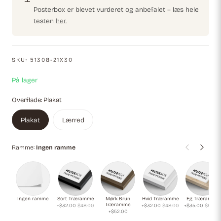
Posterbox er blevet vurderet og anbefalet – læs hele
testen
her
.
SKU:
51308-21X30
På lager
Overflade:
Plakat
Plakat
Lærred
Ramme:
Ingen ramme
Ingen ramme
Sort Træramme
Mørk Brun
Hvid Træramme
Eg Træramme
Træramme
+$32.00
$48.00
+$32.00
$48.00
+$35.00
$52.0
+$52.00