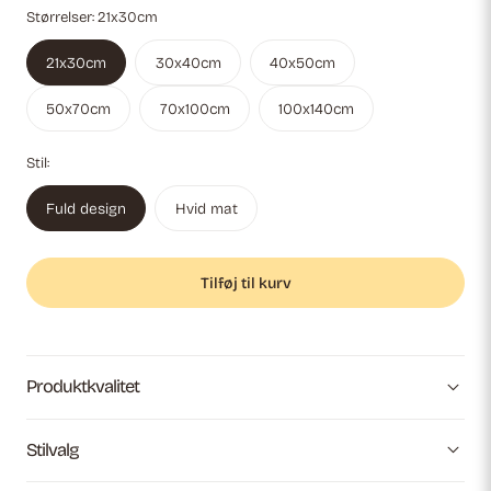
Størrelser:
21x30cm
21x30cm
30x40cm
40x50cm
50x70cm
70x100cm
100x140cm
Stil:
Fuld design
Hvid mat
Tilføj til kurv
Produktkvalitet
Stilvalg