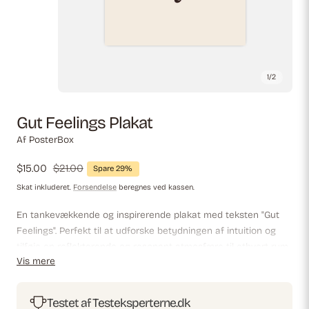
1
/
2
Gut Feelings Plakat
Af PosterBox
Udsalgspris
$15.00
Almindelig
$21.00
Spare 29%
pris
Skat inkluderet.
Forsendelse
beregnes ved kassen.
En tankevækkende og inspirerende plakat med teksten "Gut
Feelings". Perfekt til at udforske betydningen af ​​intuition og
tilføje en reflekterende og resonant atmosfære til ethvert rum,
Vis mere
uanset om det er hjemme eller på kontoret.
Testet af Testeksperterne.dk