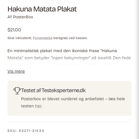
Hakuna Matata Plakat
Af PosterBox
Almindelig
$21.00
pris
Skat inkluderet.
Forsendelse
beregnes ved kassen.
En minimalistisk plakat med den ikoniske frase "Hakuna
Matata," som betyder "ingen bekymringer" på swahili. Den fede
typografi på en ren hvid baggrund gør den til et perfekt
Vis mere
motiverende indretningselement, der opmuntrer til et
bekymringsfrit og positivt livssyn.
Testet af Testeksperterne.dk
Posterbox er blevet vurderet og anbefalet – læs hele
testen
her
.
SKU:
52271-21X30