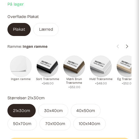
På lager
Overflade:
Plakat
Plakat
Lærred
Ramme:
Ingen ramme
Ingen ramme
Sort Træramme
Mørk Brun
Hvid Træramme
Eg Træramme
Træramme
+$48.00
+$48.00
+$52.00
+$52.00
Størrelser:
21x30cm
21x30cm
30x40cm
40x50cm
50x70cm
70x100cm
100x140cm