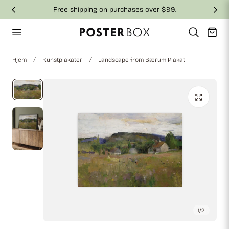
Free shipping on purchases over $99.
 til indhold
Vogn
Hjem
Kunstplakater
Landscape from Bærum Plakat
1
/
2