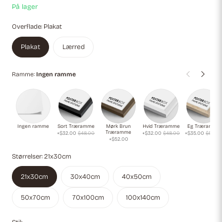
På lager
Overflade:
Plakat
Plakat
Lærred
Ramme:
Ingen ramme
Ingen ramme
Sort Træramme
Mørk Brun
Hvid Træramme
Eg Træramme
Træramme
+$32.00
$48.00
+$32.00
$48.00
+$35.00
$52.0
+$52.00
Størrelser:
21x30cm
21x30cm
30x40cm
40x50cm
50x70cm
70x100cm
100x140cm