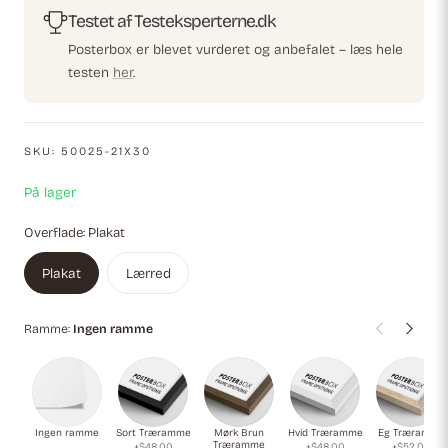
Testet af Testeksperterne.dk
Posterbox er blevet vurderet og anbefalet – læs hele
testen
her
.
SKU:
50025-21X30
På lager
Overflade:
Plakat
Plakat
Lærred
Ramme:
Ingen ramme
Ingen ramme
Sort Træramme
Mørk Brun
Hvid Træramme
Eg Træramme
Træramme
+$48.00
+$48.00
+$52.00