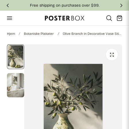
Free shipping on purchases over $99.
 til indhold
Vogn
Hjem
Botaniske Plakater
Olive Branch in Decorative Vase Still Life Plakat