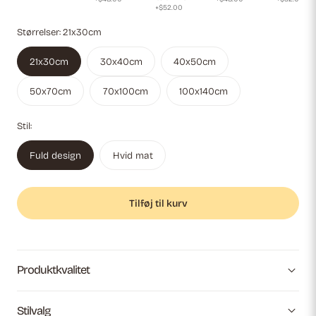
+$52.00
Størrelser:
21x30cm
21x30cm
30x40cm
40x50cm
50x70cm
70x100cm
100x140cm
Stil:
Fuld design
Hvid mat
Tilføj til kurv
Produktkvalitet
Stilvalg