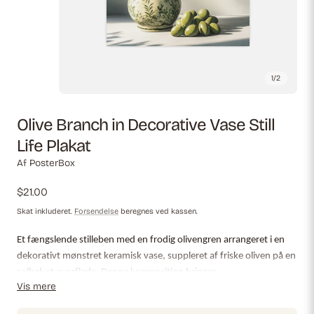
1
/
2
Olive Branch in Decorative Vase Still
Life Plakat
Af PosterBox
Almindelig
$21.00
pris
Skat inkluderet.
Forsendelse
beregnes ved kassen.
Et fængslende stilleben med en frodig olivengren arrangeret i en
dekorativt mønstret keramisk vase, suppleret af friske oliven på en
solbelyst overflade. Denne komposition bringer
Vis mere
middelhavsstemning og elegance ind i dit rum.