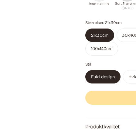
Ingen ramme
Sort Træram
+$48.00
Størrelser:
21x30cm
21x30cm
30x40
100x140cm
Stil:
Fuld design
Hvi
Produktkvalitet