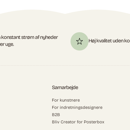
 konstant strøm af nyheder
Høj kvalitet uden 
er uge.
Samarbejde
For kunstnere
For indretningsdesignere
B2B
Bliv Creator for Posterbox