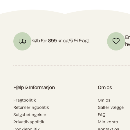
En
Køb for 899 kr og få fri fragt.
hv
Hjelp & Informasjon
Om os
Fragtpolitik
Om os
Returneringpolitik
Gallerivægge
Salgsbetingelser
FAQ
Privatlivspolitik
Min konto
Cookiepolitik
Kontakt os