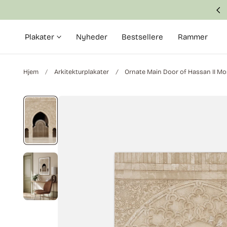
Fast and safe delivery in 2–6 business days
 til indhold
Plakater
Nyheder
Bestsellere
Rammer
Hjem
Arkitekturplakater
Ornate Main Door of Hassan II Mo