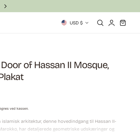
Local U.S. production focused on quality.
Log
L
Vogn
USD $
ind
a
n
d
 Door of Hassan II Mosque,
Plakat
/
o
m
egnes ved kassen.
r
 islamisk arkitektur, denne hovedindgang til Hassan II-
Marokko, har detaljerede geometriske udskæringer og
å
fremhæver traditionelt marokkansk håndværk. De