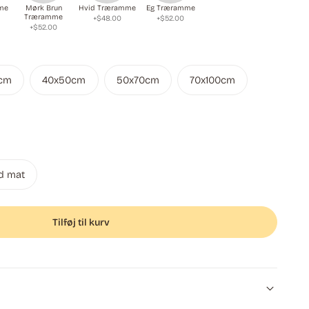
me
Mørk Brun
Hvid Træramme
Eg Træramme
Træramme
+$48.00
+$52.00
+$52.00
cm
40x50cm
50x70cm
70x100cm
d mat
Tilføj til kurv