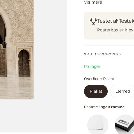
Vis mere
imponerende buer og sy
kulturel arv.
Testet af Teste
Posterbox er blev
SKU:
15090-21X30
På lager
Overflade:
Plakat
Plakat
Lærred
Ramme:
Ingen ramme