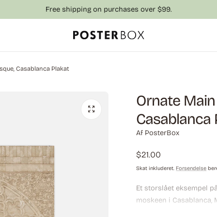
Free shipping on purchases over $99.
sque, Casablanca Plakat
Ornate Main
Casablanca 
Af PosterBox
Almindelig
$21.00
pris
Skat inkluderet.
Forsendelse
ber
Et storslået eksempel på
moskeen i Casablanca, 
intrikate designs, der 