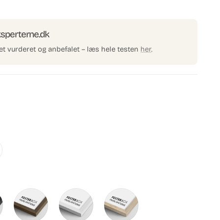
d
mmetriske mønstre gør denne dør til et mesterværk af
e
ksperterne.dk
et vurderet og anbefalet – læs hele testen
her
.