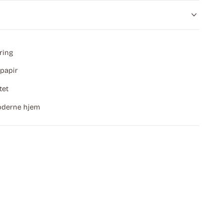
ring
papir
tet
moderne hjem