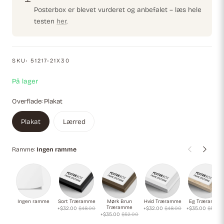
Posterbox er blevet vurderet og anbefalet – læs hele
testen
her
.
SKU:
51217-21X30
På lager
Overflade:
Plakat
Plakat
Lærred
Ramme:
Ingen ramme
Ingen ramme
Sort Træramme
Mørk Brun
Hvid Træramme
Eg Træramme
Træramme
+$32.00
$48.00
+$32.00
$48.00
+$35.00
$52.0
+$35.00
$52.00