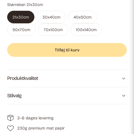
Størrelser:
21x30cm
21x30cm
30x40cm
40x50cm
50x70cm
70x100cm
100x140cm
Tilføj til kurv
Produktkvalitet
Stilvalg
2–6 dages levering
230g premium mat papir