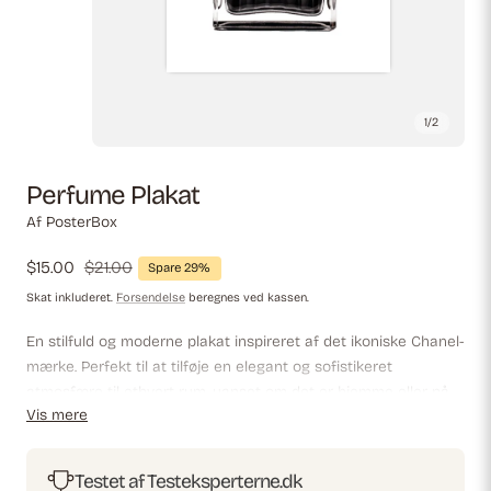
1
/
2
Perfume Plakat
Af PosterBox
Udsalgspris
$15.00
Almindelig
$21.00
Spare 29%
pris
Skat inkluderet.
Forsendelse
beregnes ved kassen.
En stilfuld og moderne plakat inspireret af det ikoniske Chanel-
mærke. Perfekt til at tilføje en elegant og sofistikeret
atmosfære til ethvert rum, uanset om det er hjemme eller på
Vis mere
kontoret.
Testet af Testeksperterne.dk