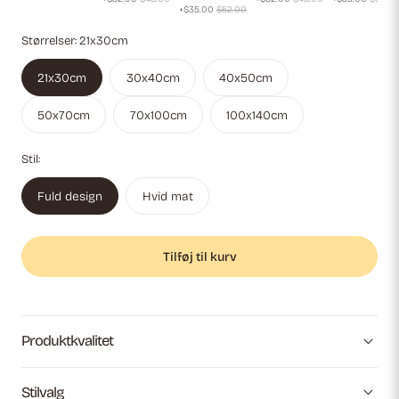
+$35.00
$52.00
Størrelser:
21x30cm
21x30cm
30x40cm
40x50cm
50x70cm
70x100cm
100x140cm
Stil:
Fuld design
Hvid mat
Tilføj til kurv
Produktkvalitet
Stilvalg