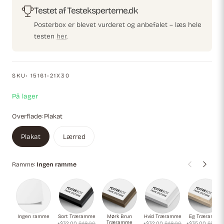
enhver indretning.
Testet af Testeksperterne.dk
Posterbox er blevet vurderet og anbefalet – læs hele
testen
her
.
SKU:
15161-21X30
På lager
Overflade:
Plakat
Plakat
Lærred
Ramme:
Ingen ramme
Ingen ramme
Sort Træramme
Mørk Brun
Hvid Træramme
Eg Træramme
Træramme
+$32.00
$48.00
+$32.00
$48.00
+$35.00
$52.0