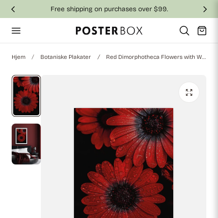
Free shipping on purchases over $99.
 til indhold
Vogn
Hjem
Botaniske Plakater
Red Dimorphotheca Flowers with Water Droplets Plakat