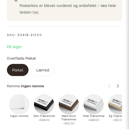
detaljer. En tidløs klassiker, perfekt til at tilføre vintage
Posterbox er blevet vurderet og anbefalet – læs hele
sofistikation til ethvert rum.
testen
her
.
SKU:
52418-21X30
På lager
Overflade:
Plakat
Plakat
Lærred
Ramme:
Ingen ramme
Ingen ramme
Sort Træramme
Mørk Brun
Hvid Træramme
Eg Træramme
Træramme
+$48.00
+$48.00
+$52.00
+$52.00