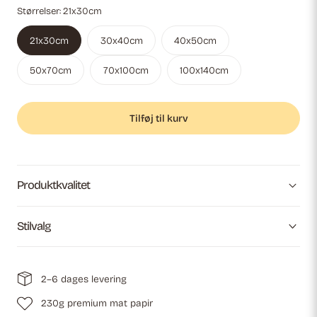
Størrelser:
21x30cm
21x30cm
30x40cm
40x50cm
50x70cm
70x100cm
100x140cm
Tilføj til kurv
Produktkvalitet
Stilvalg
2–6 dages levering
230g premium mat papir