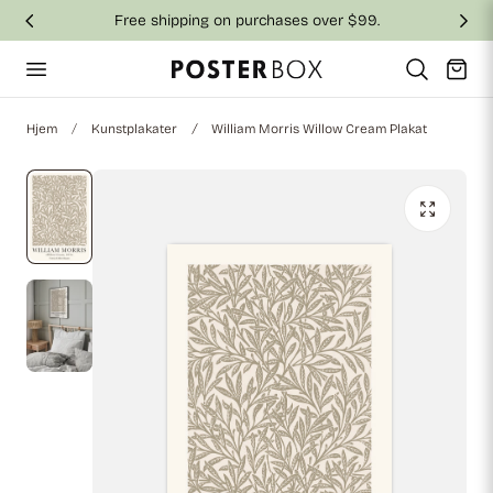
Free shipping on purchases over $99.
 til indhold
Vogn
Hjem
Kunstplakater
William Morris Willow Cream Plakat