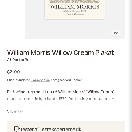
1
/
2
William Morris Willow Cream Plakat
Af PosterBox
Almindelig
$21.00
pris
Skat inkluderet.
Forsendelse
beregnes ved kassen.
En forfinet reproduktion af William Morris' "Willow Cream"-
mønster, oprindeligt skabt i 1874. Dette elegante botaniske
design præsenterer fine, sammenflettede pilegrene i en
Vis mere
afdæmpet grøn tone på en blød cremefarvet baggrund.
Kompositionen fanger essensen af Arts and Crafts-
bevægelsen og fremhæver naturens skønhed med udsøgte
Testet af Testeksperterne.dk